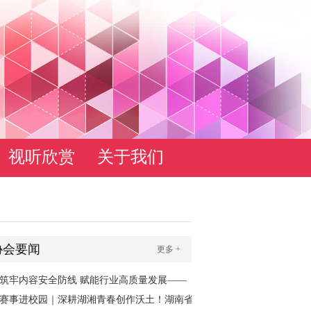
视听欣赏
关于我们
协会要闻
更多 +
筑牢内容安全防线 赋能行业高质量发展——
2026年网络视听节目审核员培训班（湖南专
赛事进校园｜深耕湖湘青春创作沃土！湖南省