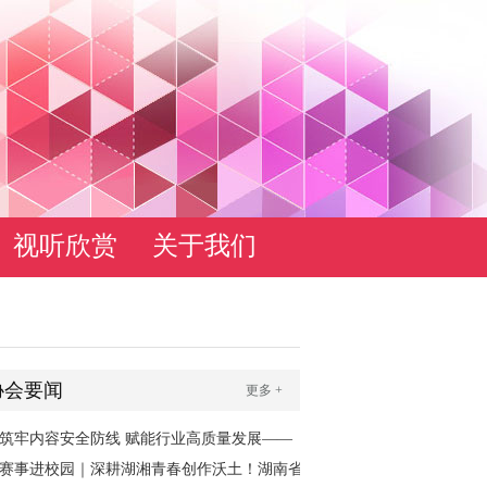
视听欣赏
关于我们
协会要闻
更多 +
筑牢内容安全防线 赋能行业高质量发展——
2026年网络视听节目审核员培训班（湖南专
赛事进校园｜深耕湖湘青春创作沃土！湖南省