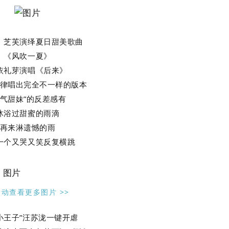
、芝芙演绎夏日甜美歌曲
《风吹一夏》
依礼芽演唱《后来》
律唱出完全不一样的版本
元气甜妹”的反差感有
沐浴过甜蜜的雨滴
再来淋遗憾的雨
一个又哭又笑反复横跳
滑动查看更多图片 >>
小王子”汪苏泷一键开虐