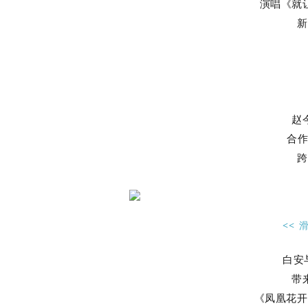
演唱《就
新
赵
合作《
跨
<< 
白安
带
《凤凰花开