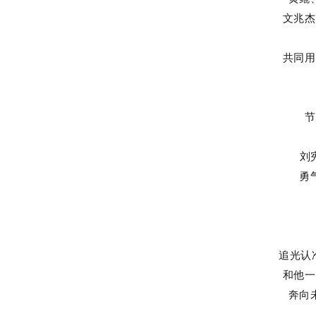
文兆杰
共同用
节
刘
勇
追光认
和他一
奔向