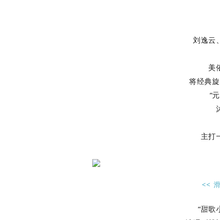
刘逸云
美
将经典旋
“
主打
<< 
“甜歌