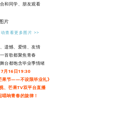
合和同学、朋友观看
滑动查看更多图片 >>
、遗憾、爱情、友情
一首歌都聚焦青春
舞台都饱含毕业季情绪
7月16日19:30
芒果节——不设限毕业礼》
视、芒果TV双平台直播
起唱响青春的旋律！