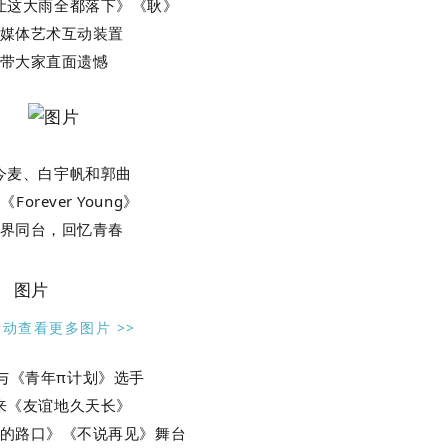
让这大雨全都落下》《耿》
媒体艺术互动装置
带大家直面遗憾
今麦、白宇帆和郭曲
Forever Young》
界同台，回忆青春
滑动查看更多图片 >>
与《青年π计划》选手
来《友谊地久天长》
的路口》《不说再见》
舞台