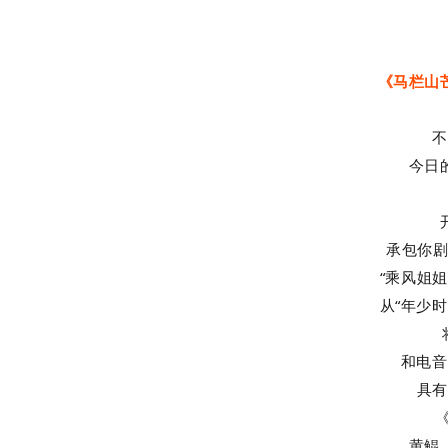
《马栏山
不
今日
承包你剧
“乘风姐姐
从“年少时
和电音
具有
黄鲲