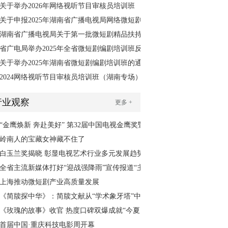
场）在长沙顺利举办
两大视听赛事校园宣讲活动圆满落幕
关于举办2026年网络视听节目审核员培训班
（湖南专场）预通知
关于申报2025年湖南省广播电视局网络微短剧
扶持资金的通知
湖南省广播电视局关于第一批微短剧精品扶持
项目的公示
省广电局举办2025年全省微短剧编剧培训班反
响强烈
关于举办2025年湖南省微短剧编剧培训班的通
知
2024网络视听节目审核员培训班（湖南专场）
在长沙顺利举办
行业观察
更多 +
“金鹰焕新 奔赴美好” 第32届中国电视金鹰奖暨
第15届中国金鹰电视艺术节10月18日启幕
岭南人的宝藏女神藏不住了
白玉兰奖揭晓 彰显电视艺术行业多元发展趋势
全省主流新媒体打好“迎战强降雨”宣传报道“主
动仗”
上海推动微短剧产业高质量发展
《简牍探中华》：简牍文献从“学术象牙塔”中
走出来
《玫瑰的故事》收官 热度口碑双爆成就“今夏
爆款”
首届中国·重庆科技电影周开幕