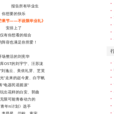
报告所有毕业生
你想要的快乐
芒果节——不设限毕业礼》
安排上了
仅有你想看的组合
的阵容也满足你所爱！
开场整活的
刘宪华
库OST的
刘宇宁、汪苏泷
”
刘逸云、美依礼芽、芝芙
光”走来的
赵今麦、白宇帆
将“电器民谣摇滚”
玩出花样的
白安、郭曲
无限可能青春动力的
《青年π计划》选手
、李昂星、闫桉、童宇