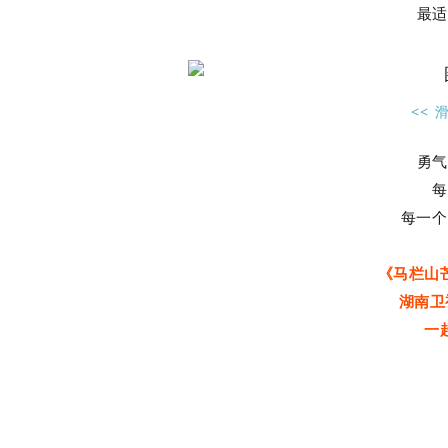
最适
<< 
勇气
每
每一个
《马栏山
湖南卫
一