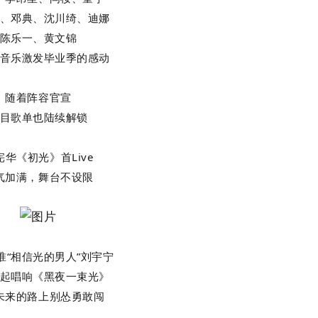
、邓典、沈川绮、迪娜
陈乐一、黄文锦
音乐激发毕业季的感动
随着阵容官宣
目歌单也陆续解锁
宪华《初光》首Live
气加满，舞台不设限
准“相信光的男人”刘宇宁
起唱响《黑夜一束光》
未来的路上别怂勇敢闯